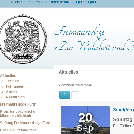
Startseite
Impressum / Datenschutz
Login / Logout
Freimaurerloge
»Zur Wahrheit und Fr
Aktuelles
Aktuelles
Termine
7 events in this category
Führungen
Archiv
1
2
Restitution
Freimaurerloge Fürth
Stadt(Ver
Preis für vorbildliche
20
Mitmenschlichkeit
Sonntag,
Stiftung FreimaurerLoge Fürth
Sep
Die Fürther F
Über die Freimaurerei