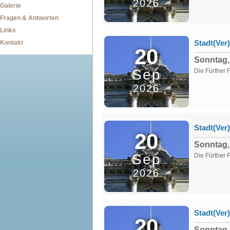
2026
Galerie
Fragen & Antworten
Links
Stadt(Ver
Kontakt
20
Sonntag,
Sep
Die Fürther F
2026
Stadt(Ver
20
Sonntag,
Sep
Die Fürther F
2026
Stadt(Ver
20
Sonntag,