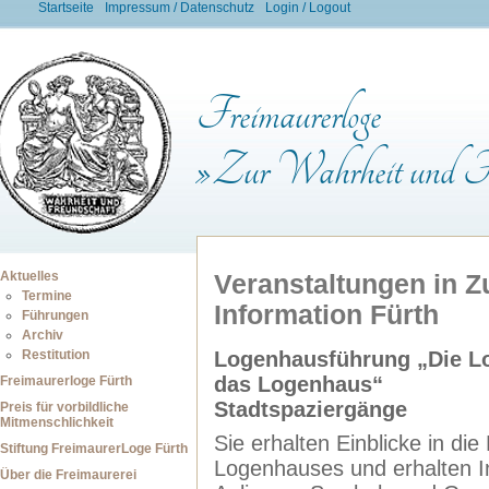
Startseite
Impressum / Datenschutz
Login / Logout
Freimaurerloge
»Zur Wahrheit und Fr
Aktuelles
Veranstaltungen in Z
Termine
Information Fürth
Führungen
Archiv
Restitution
Logenhausführung „Die Lo
das Logenhaus“
Freimaurerloge Fürth
Stadtspaziergänge
Preis für vorbildliche
Mitmenschlichkeit
Sie erhalten Einblicke in d
Stiftung FreimaurerLoge Fürth
Logenhauses und erhalten In
Über die Freimaurerei