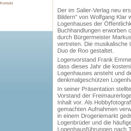
Kontakt
Der im Salier-Verlag neu er
Bildern” von Wolfgang Klar
Logenhauses der Öffentlichk
Buchhandlungen erworben od
durch Bürgermeister Markus 
vertreten. Die musikalisch
Duo de Roo gestaltet.
Logenvorstand Frank Emmeri
dass dieses Jahr die koste
Logenhauses ansteht und de
denkmalgeschützen Logenh
In seiner Präsentation stellt
Vorstand der Freimaurerlog
Inhalt vor. Als Hobbyfotogr
gemachten Aufnahmen verwer
in einem Drogeriemarkt gedr
Logenbrüder und die häufig
Logenhausführungen nach Te