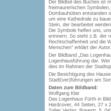
Der Bildteil des Buches ist 
freimaurerischen Symbolen, 
Dombauhütten entstanden sin
um eine Kathedrale zu bauen
Stein, der bearbeitet werde
Die Symbole helfen uns, un
erinnern. So steht z.B. der 
Rechtschaffenheit und die Wi
Menschen” erklärt der Autor
Der Bildband „Das Logenhaus 
Logenhausführung dar. Wer d
dies im Rahmen der Stadtspa
Die Besichtigung des Hause
Stadt(ver)führungen am Son
Daten zum Bildband:
Wolfgang Klar
Das Logenhaus Fürth in Bild
Hardcover, 44 Seiten, 27 x 2
Salier Verlag, Bosestr. 5, 0