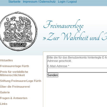
Startseite
Impressum / Datenschutz
Login / Logout
Freimaurerloge
»Zur Wahrheit und Fr
Bitte die für das Benutzerkonto hinterlegte 
Aktuelles
Adresse geschickt.
Freimaurerloge Fürth
E-Mail-Adresse
*
Preis für vorbildliche
Senden
Mitmenschlichkeit
Stiftung FreimaurerLoge Fürth
Über die Freimaurerei
Galerie
Fragen & Antworten
Links