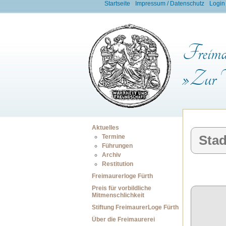
Startseite
Impressum / Datenschutz
Login
Freimau
»Zur W
Aktuelles
Stad
Termine
Führungen
Archiv
Restitution
Freimaurerloge Fürth
Preis für vorbildliche
Mitmenschlichkeit
Stiftung FreimaurerLoge Fürth
Über die Freimaurerei