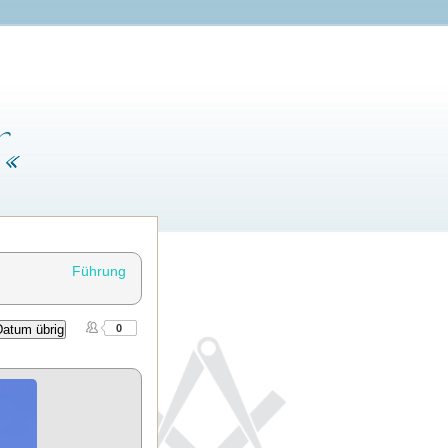
 «
Führung
Datum übrig
0