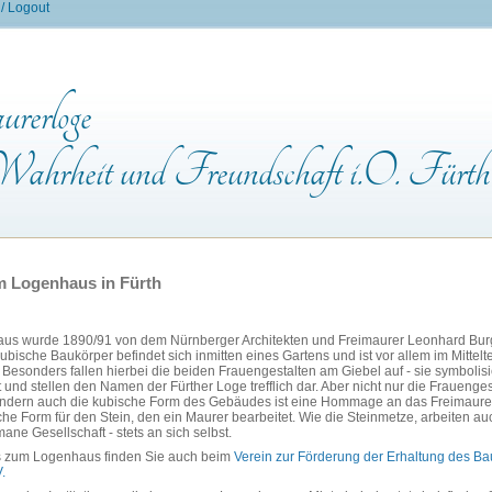
 / Logout
rerloge
ahrheit und Freundschaft i.O. Fürth
m Logenhaus in Fürth
us wurde 1890/91 von dem Nürnberger Architekten und Freimaurer Leonhard Burge
ubische Baukörper befindet sich inmitten eines Gartens und ist vor allem im Mittelt
. Besonders fallen hierbei die beiden Frauengestalten am Giebel auf - sie symbolis
 und stellen den Namen der Fürther Loge trefflich dar. Aber nicht nur die Frauenge
ndern auch die kubische Form des Gebäudes ist eine Hommage an das Freimaurer
he Form für den Stein, den ein Maurer bearbeitet. Wie die Steinmetze, arbeiten au
mane Gesellschaft - stets an sich selbst.
os zum Logenhaus finden Sie auch beim
Verein zur Förderung der Erhaltung des 
.