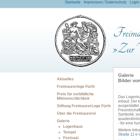
Startseite
Impressum / Datenschutz
Login
Freimau
»Zur W
Galerie
Aktuelles
Bilder vo
Freimaurerloge Fürth
Preis für vorbildliche
Das Logenha
Mitmenschlichkeit
erbaut. Der k
ausgestattet
Stiftung FreimaurerLoge Fürth
Freundschaft
Über die Freimaurerei
Symbolik, so
quaderähnlic
Galerie
- für eine hu
Logenhaus
Weitere Inf
Tempel
Straße 11 e.V
Festsaal