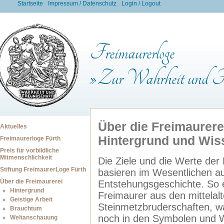
Startseite
Impressum / Datenschutz
Login / Logout
Freimaurerloge
»Zur Wahrheit und Fr
Über die Freimaurere
Aktuelles
Hintergrund und Wis
Freimaurerloge Fürth
Preis für vorbildliche
Mitmenschlichkeit
Die Ziele und die Werte der
Stiftung FreimaurerLoge Fürth
basieren im Wesentlichen au
Über die Freimaurerei
Entstehungsgeschichte. So 
Hintergrund
Freimaurer aus den mittelalt
Geistige Arbeit
Steinmetzbruderschaften, w
Brauchtum
noch in den Symbolen und 
Weltanschauung